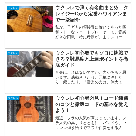
や世界中でコロコロ、ポロポロと親しま
れる癒し系楽器の代表格「ウクレレ」老
ウクレレで弾く有名曲まとめ！ク
ウクレレ
若男女問わず愛好家が、増え...
レイジーGから定番ハワイアンま
で一挙紹介
私が、子どもの頃接間に置いてあった昭
和レトロなレコードプレーヤーで、音楽
好きな両親、特に母親が、よくレコード
をかけていました。そういえば、レコー
ドプレーヤーとレコード盤は、今、再び
静かなブームですよね。母は、洋画が、
ウクレレ初心者でもソロに挑戦で
ウクレレ
とても好きでしたので、映...
きる？難易度と上達ポイントを徹
底ガイド
音楽は、形はないですが、力があると思
います。感動させたり、元気にさせた
り、癒したり。「音楽の力は、偉大であ
る。音楽のない世界は、砂漠である」と
いう名言をどこかで、見ました。本当に
そうだな、と思いました。音楽のみが、
ウクレレ初心者必見！コード練習
ウクレレ
国境や民族性を超えて人々を...
のコツと循環コードの基本を覚え
よう！
最近、フラの人気が高まっています。フ
ラ人気の高まりとともに、バンドや、ウ
クレレ弾き語りでフラの伴奏をする人も
増えています。私は、「大人の音楽教