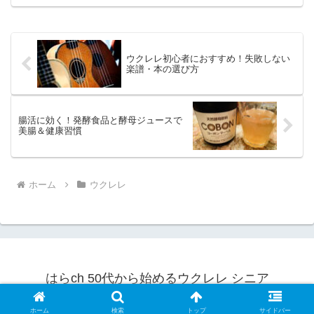
室」でウクレレのレッスンを受けていま
す。マンツーマンレッスンなので、先生
が、のんびり屋の私に合わせ...
ウクレレ初心者におすすめ！失敗しない
楽譜・本の選び方
腸活に効く！発酵食品と酵母ジュースで
美腸＆健康習慣
ホーム
ウクレレ
はらch 50代から始めるウクレレ シニア
© 2025 はらch 50代から始めるウクレレ シニア.
ホーム
検索
トップ
サイドバー