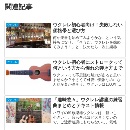
関連記事
ウクレレ初心者向け！失敗しない
ウクレレ
価格帯と選び方
何か楽器を始めてみようかな、という気
持ちになり、「そうだ、ウクレレを始め
てみよう！」と、決めたら、次に楽器を
買うこととなります。リサーチをしっか
りとする方もいらっしゃるかと、思いま
す。すでに、ギターやベースを弾いてい
ウクレレ初心者にストロークって
ウクレレ
て、ウクレレも買う方は、...
何という方から憧れの弾き方まで
ウクレレって不思議な魅力があると思い
ませんか？小さくて可愛い楽器なのにな
んだか奥が深そう。ウクレレは1800年代
後半にポルトガル移民がハワイに持ち込
んだ弦楽器「ブラギーニャ」が原型であ
るといわれています。ハワイ語で
「趣味悠々」ウクレレ講座の練習
ウクレレ
「uku（ウク）」が「蚤（...
曲まとめとテキスト情報
ハワイの民族楽器ウクレレは、軽いし、
小さいし、音もそれほど大きくないの
で、ご近所迷惑にもならないし、気軽に
始められる素敵な楽器だと思います。今