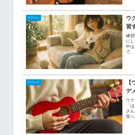
ウ
ウクレレ
習
練習
にし
中は
で、
【
ウクレレ
デ
ウク
「は
さん
室へ