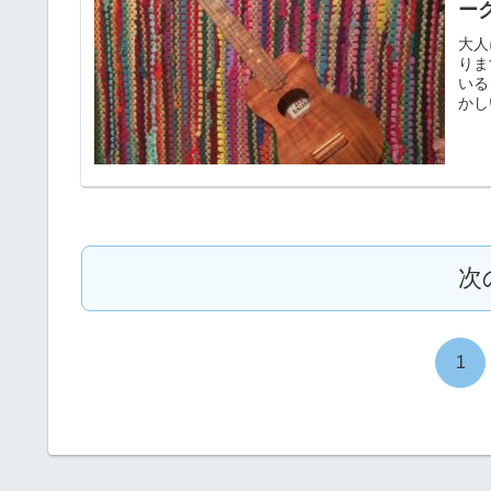
ー
大人
りま
いる
かし
次
1