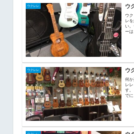
ウ
ウクレレ
ウク
レを
い。
ーは
ウ
ウクレレ
何か
レレ
す。
でに
ウクレレ