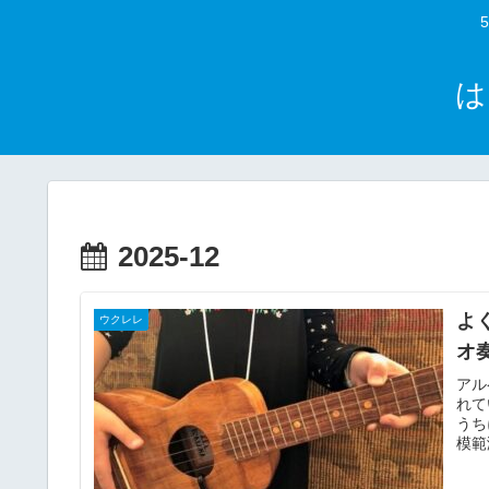
は
2025-12
よ
ウクレレ
オ
アル
れて
うち
模範