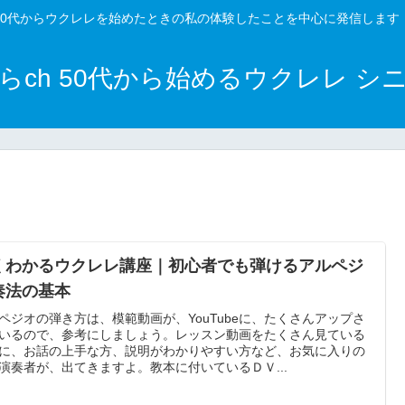
50代からウクレレを始めたときの私の体験したことを中心に発信します
らch 50代から始めるウクレレ シ
くわかるウクレレ講座｜初心者でも弾けるアルペジ
奏法の基本
ペジオの弾き方は、模範動画が、YouTubeに、たくさんアップさ
いるので、参考にしましょう。レッスン動画をたくさん見ている
に、お話の上手な方、説明がわかりやすい方など、お気に入りの
演奏者が、出てきますよ。教本に付いているＤＶ...