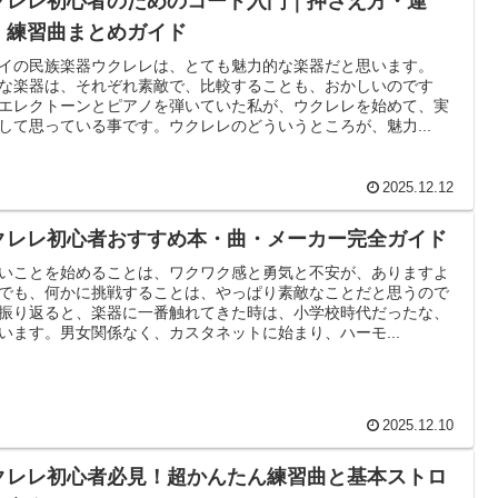
クレレ初心者のためのコード入門｜押さえ方・運
・練習曲まとめガイド
イの民族楽器ウクレレは、とても魅力的な楽器だと思います。
な楽器は、それぞれ素敵で、比較することも、おかしいのです
エレクトーンとピアノを弾いていた私が、ウクレレを始めて、実
して思っている事です。ウクレレのどういうところが、魅力...
2025.12.12
クレレ初心者おすすめ本・曲・メーカー完全ガイド
いことを始めることは、ワクワク感と勇気と不安が、ありますよ
でも、何かに挑戦することは、やっぱり素敵なことだと思うので
振り返ると、楽器に一番触れてきた時は、小学校時代だったな、
います。男女関係なく、カスタネットに始まり、ハーモ...
2025.12.10
クレレ初心者必見！超かんたん練習曲と基本ストロ