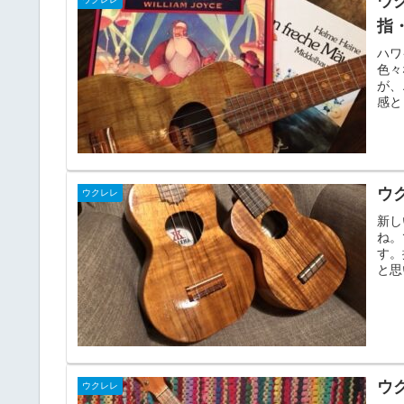
ウ
指
ハワ
色々
が、
感と
ウ
ウクレレ
新し
ね。
す。
と思
ウ
ウクレレ