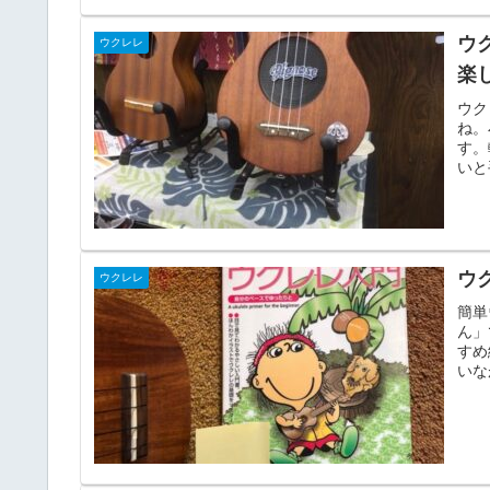
ウ
ウクレレ
楽
ウク
ね。
す。
いと
ウ
ウクレレ
簡単
ん」
すめ
いな