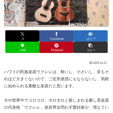
X
Facebook
はてブ
LINE
Pinterest
コピー
2025.10.23
ハワイの民族楽器ウクレレは、軽いし、小さいし、音もそ
れほど大きくないので、ご近所迷惑にもならないし、気軽
に始められる素敵な楽器だと思います。
今や世界中でコロコロ、ポロポロと親しまれる癒し系楽器
の代表格「ウクレレ」老若男女問わず愛好家が、増えてい